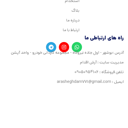
استخدام
بلاگ
درباره ما
ارتباط با ما
راه های ارتباطی ما
آدرس :بوشهر - اول جاده نیروگاه - مجموعه کاردانی خودرو - واحد آپشن
مدیریت سایت : آرش اقدام
تلفن فروشگاه : 09050954106
ایمیل : arasheghdam771@gmail.com