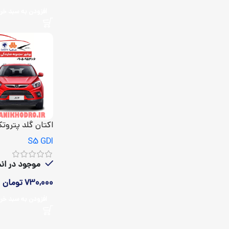
افزودن به سبد خر
اکتان گلد پتروتکس I
S5 GDI
موجود در انبا
730,000
تومان
افزودن به سبد خر