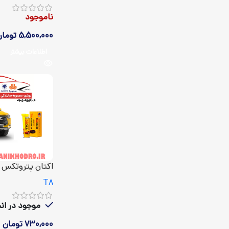
ناموجود
5,500,000
تومان
اطلاعات بیشتر
اکتان پتروتکس KMC T8
T8
موجود در انبا
730,000
تومان