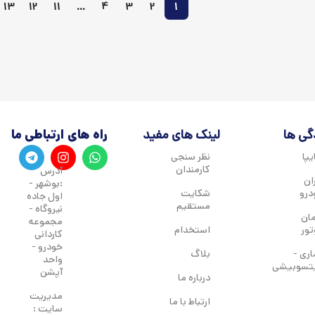
13
12
11
…
4
3
2
1
گی ها
لینک های مفید
راه های ارتباطی ما
پا
نظر سنجی
کارمندان
آدرس
ان
:بوشهر -
درو
شکایت
اول جاده
مستقیم
نیروگاه -
مان
مجموعه
تور
استخدام
کاردانی
خودرو -
اری -
بلاگ
واحد
تسوبیشی
آپشن
درباره ما
مدیریت
ارتباط با ما
سایت :