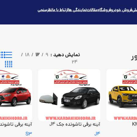
لی
فروش خودرو
فروشگاه
مقالات
نمایندگی ها
ارتباط با ما
نظرسنجی
ر
نمایش دهید
9
12
18
24
آینه برقی تاشونده جک J4
آینه برقی تاشونده
S3
J4