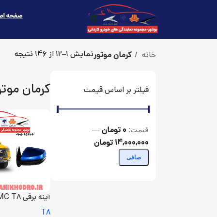
صفحه اص
نمایش 1–12 از 146 نتیجه
خانه
کرمان موتور
کرمان موتو
فیلتر بر اساس قیمت
قيمت:
—
0 تومان
14,000,000 تومان
صافی
آینه برقی KMC T8
T8