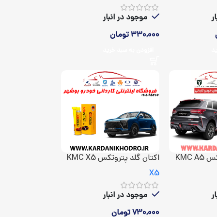
ر
موجود در انبار
330,000
تومان
ید
افزودن به سبد خرید
KMC 
اکتان گلد پتروتکس KMC X5
X5
ر
موجود در انبار
730,000
تومان