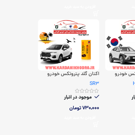
ید
افزودن به سبد خرید
کس خودرو
اکتان گلد پتروتکس خودرو
KMC SR3
SR3
ر
موجود در انبار
730,000
تومان
ید
افزودن به سبد خرید