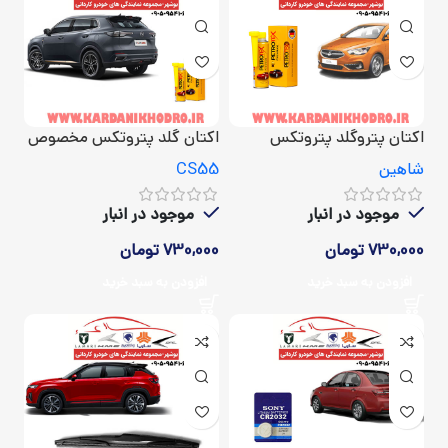
اکتان پتروگلد پتروتکس
اکتان گلد پتروتکس مخصوص
خودرو شاهین
چانگان CS55
شاهین
CS55
موجود در انبار
موجود در انبار
730,000
تومان
730,000
تومان
افزودن به سبد خرید
افزودن به سبد خرید