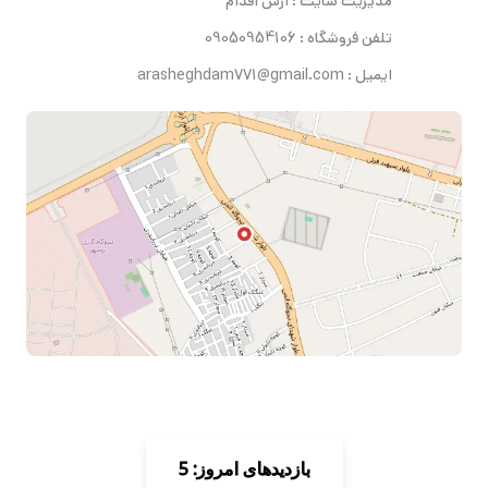
مدیریت سایت : آرش اقدام
تلفن فروشگاه : 09050954106
ایمیل : arasheghdam771@gmail.com
بازدیدهای امروز: 5