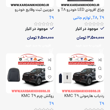
چراغ آفرودی LED خودرو T8 و
دوربین ثبت وقایع خودرو
KMC T9
T9
,
,
T9
T8
لوازم جانبی
T9
موجود در انبار
موجود در انبار
3,500,000
تومان
6,500,000
تومان
افزودن به سبد خرید
افزودن به سبد خرید
ردیاب هارمونی KMC T9
روکش چرم KMC T9
T9
T9