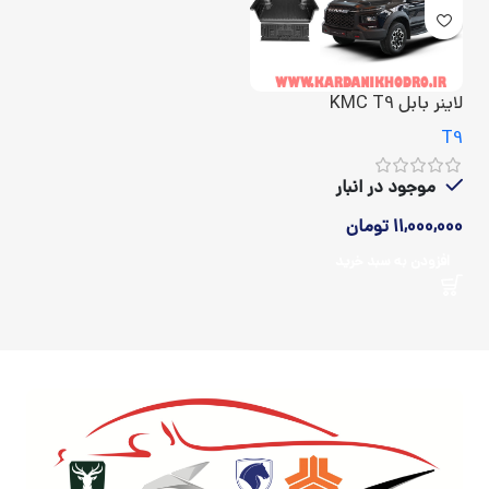
لاینر بابل KMC T9
T9
موجود در انبار
11,000,000
تومان
افزودن به سبد خرید