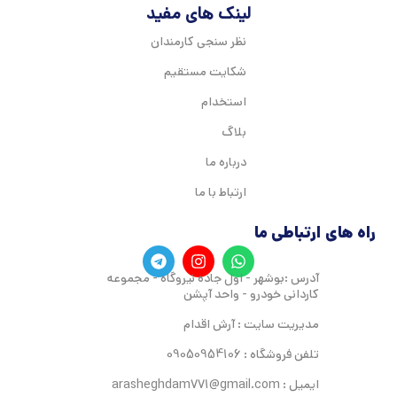
لینک های مفید
نظر سنجی کارمندان
شکایت مستقیم
استخدام
بلاگ
درباره ما
ارتباط با ما
راه های ارتباطی ما
آدرس :بوشهر - اول جاده نیروگاه - مجموعه
کاردانی خودرو - واحد آپشن
مدیریت سایت : آرش اقدام
تلفن فروشگاه : 09050954106
ایمیل : arasheghdam771@gmail.com