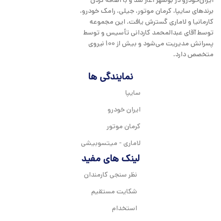
ایران‌خودرو در بوشهر آغاز شد و با اضافه کردن
emotional appeal to the reader.
برندهای سایپا، کرمان موتور، جیلی، رامک خودرو،
کارمانیا و لاماری گسترش یافت. این مجموعه
توسط آقای عبدالمحمد کاردانی تأسیس و توسط
پسرانش مدیریت می‌شود و بیش از 100 نیروی
متخصص دارد.
نمایندگی ها
سایپا
ایران خودرو
کرمان موتور
لاماری - میتسوبیشی
لینک های مفید
نظر سنجی کارمندان
شکایت مستقیم
استخدام