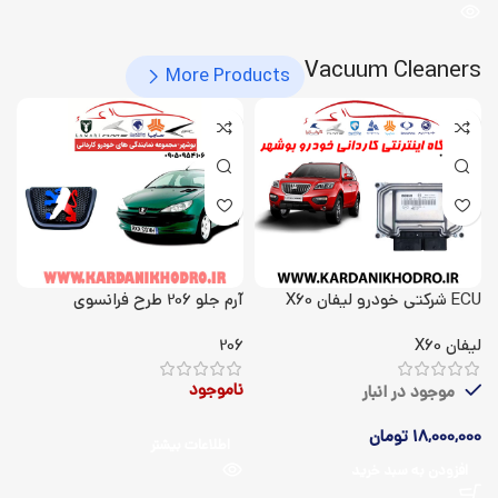
Vacuum Cleaners
More Products
ECU شرکتی خودرو لیفان X60
آرم جلو 206 طرح فرانسوی
لیفان X60
206
ناموجود
موجود در انبار
18,000,000
تومان
اطلاعات بیشتر
افزودن به سبد خرید