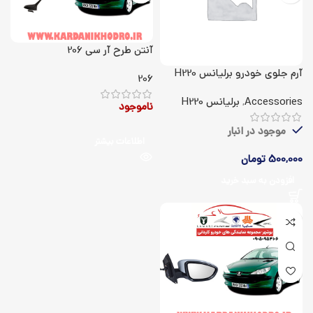
آنتن طرح آر سی 206
آرم جلوی خودرو برلیانس H220
206
Accessories
,
برلیانس H220
ناموجود
موجود در انبار
اطلاعات بیشتر
500,000
تومان
افزودن به سبد خرید