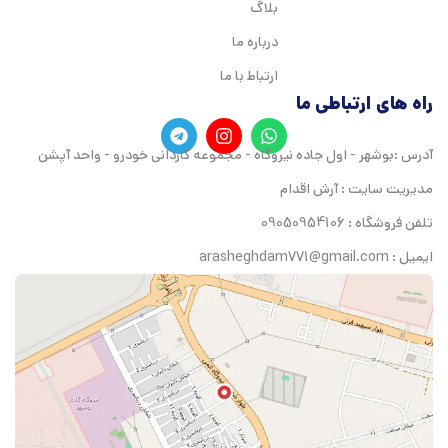
بلاگ
درباره ما
ارتباط با ما
راه های ارتباطی ما
آدرس :بوشهر - اول جاده نیروگاه - مجموعه کاردانی خودرو - واحد آپشن
مدیریت سایت : آرش اقدام
تلفن فروشگاه : 09050954106
ایمیل : arasheghdam771@gmail.com