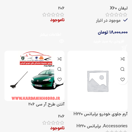
لیفان X60
206
ناموجود
موجود در انبار
18,000,000
تومان
اطلاعات بیشتر
افزودن به سبد خرید
آنتن طرح آر سی 206
آرم جلوی خودرو برلیانس H220
206
Accessories
,
برلیانس H220
ناموجود