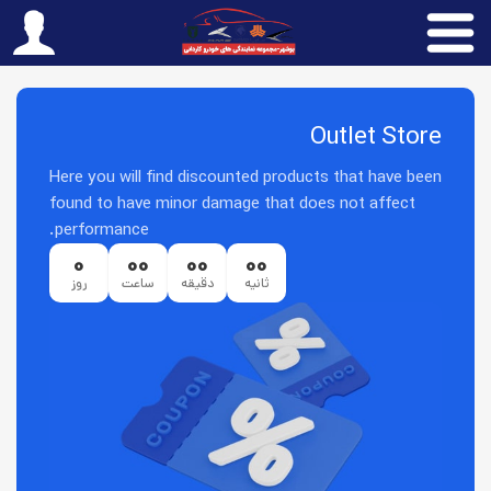
Outlet Store
Here you will find discounted products that have been
found to have minor damage that does not affect
performance.
0
00
00
00
ثانیه
دقیقه
ساعت
روز