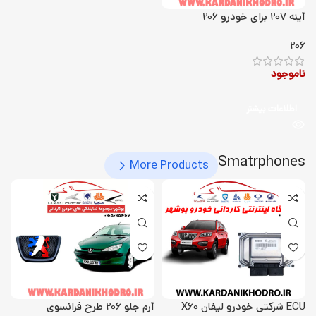
آینه 207 برای خودرو 206
206
ناموجود
اطلاعات بیشتر
Smatrphones
More Products
ECU شرکتی خودرو لیفان X60
آرم جلو 206 طرح فرانسوی