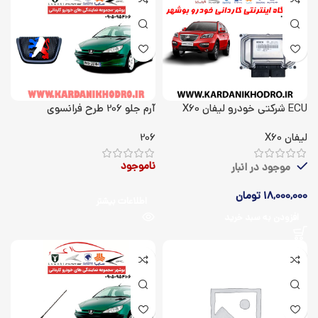
ECU شرکتی خودرو لیفان X60
آرم جلو 206 طرح فرانسوی
لیفان X60
206
ناموجود
موجود در انبار
18,000,000
تومان
اطلاعات بیشتر
افزودن به سبد خرید