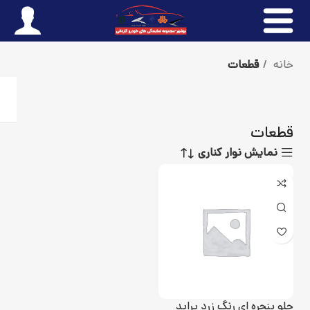
خانه
قطعات
قطعات
نمایش نوار کناری
جلو پنجره ای رنگ زرد پراید