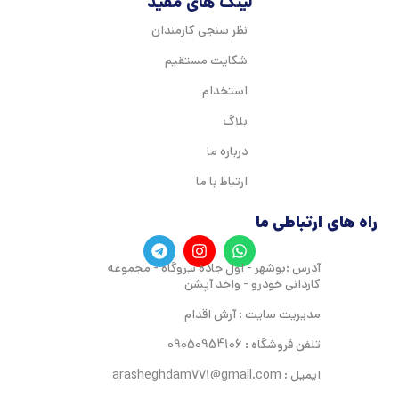
لینک های مفید
نظر سنجی کارمندان
شکایت مستقیم
استخدام
بلاگ
درباره ما
ارتباط با ما
راه های ارتباطی ما
آدرس :بوشهر - اول جاده نیروگاه - مجموعه
کاردانی خودرو - واحد آپشن
مدیریت سایت : آرش اقدام
تلفن فروشگاه : 09050954106
ایمیل : arasheghdam771@gmail.com