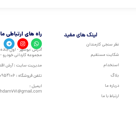
راه های ارتباطی ما
لینک های مفید
نظر سنجی کارمندان
آدرس :بوشهر - اول جاده ن
شکایت مستقیم
مجموعه کاردانی خودرو -
استخدام
مدیریت سایت : آرش اقد
بلاگ
تلفن فروشگاه : 09050954106
درباره ما
ایمیل :
ghdam771@gmail.com
ارتباط با ما