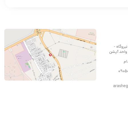
یروگاه -
 واحد آپشن
ام
arashe