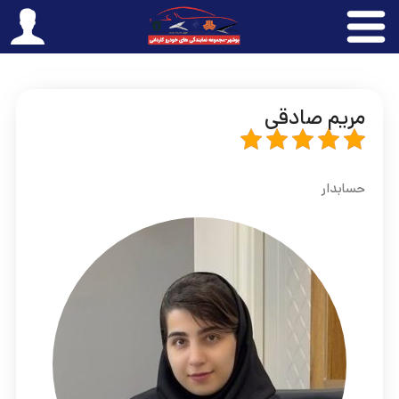
مریم صادقی
حسابدار