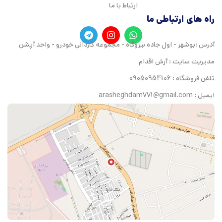
ارتباط با ما
راه های ارتباطی ما
آدرس :بوشهر - اول جاده نیروگاه - مجموعه کاردانی خودرو - واحد آپشن
مدیریت سایت : آرش اقدام
تلفن فروشگاه : 09050954106
ایمیل : arasheghdam771@gmail.com