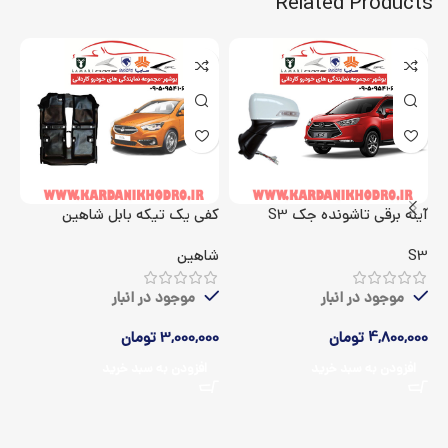
Related Products
آینه برقی تاشونده جک S3
کفی یک تیکه بابل شاهین
اک
S3
شاهین
5
موجود در انبار
موجود در انبار
4,800,000
تومان
3,000,000
تومان
00
افزودن به سبد خرید
افزودن به سبد خرید