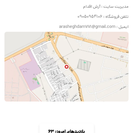
مدیریت سایت : آرش اقدام
تلفن فروشگاه : 09050954106
ایمیل : arasheghdam771@gmail.com
بازدیدهای امروز: 63