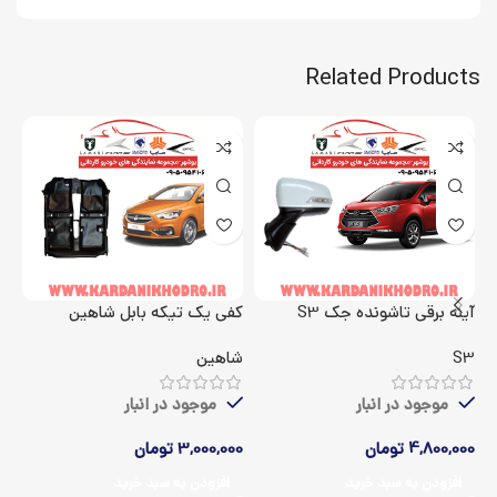
Related Products
آینه برقی تاشونده جک S3
کفی یک تیکه بابل شاهین
اک
S3
شاهین
5
موجود در انبار
موجود در انبار
4,800,000
تومان
3,000,000
تومان
00
افزودن به سبد خرید
افزودن به سبد خرید