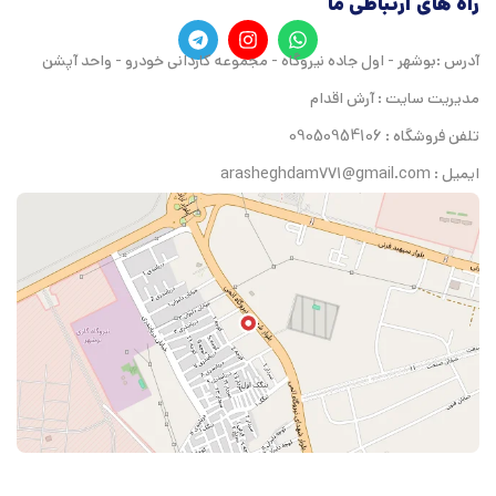
راه های ارتباطی ما
آدرس :بوشهر - اول جاده نیروگاه - مجموعه کاردانی خودرو - واحد آپشن
مدیریت سایت : آرش اقدام
تلفن فروشگاه : 09050954106
ایمیل : arasheghdam771@gmail.com