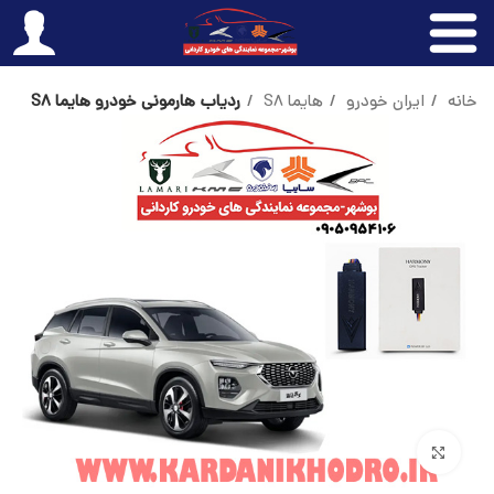
خانه
ایران خودرو
هایما S8
ردیاب هارمونی خودرو هایما S8
بزرگنمایی تصویر