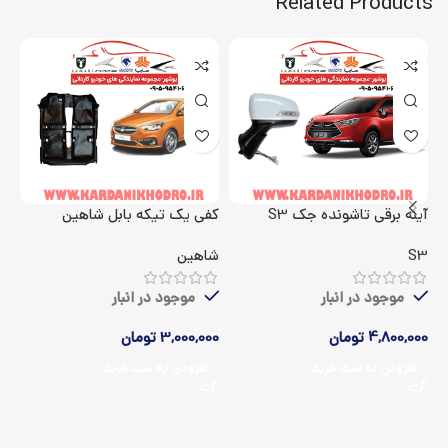
Related Products
آینه برقی تاشونده جک S3
کفی یک تیکه بابل شاهین
اک
S3
شاهین
5
موجود در انبار
موجود در انبار
4,800,000
تومان
3,000,000
تومان
00
افزودن به سبد خرید
افزودن به سبد خرید