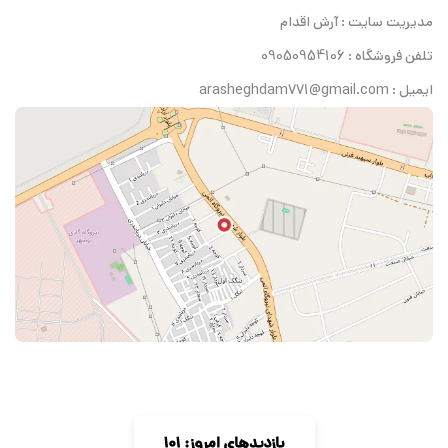
مدیریت سایت : آرش اقدام
تلفن فروشگاه : 09050954106
ایمیل : arasheghdam771@gmail.com
بازدیدهای امروز: 101