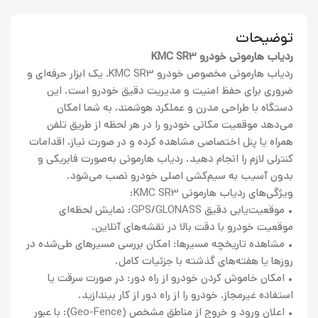
توضیحات
ردیاب هارمونی خودرو KMC SR3
ردیاب هارمونی مخصوص خودرو KMC SR3، یک ابزار حرفه‌ای و
ضروری برای حفظ امنیت و مدیریت دقیق خودرو است. این
دستگاه با طراحی مدرن و عملکرد هوشمند، به شما امکان
می‌دهد موقعیت مکانی خودرو را در هر لحظه از طریق تلفن
همراه یا پنل اختصاصی مشاهده کرده و در صورت نیاز، اقدامات
کنترلی لازم را انجام دهید. ردیاب هارمونی به‌صورت فابریکی و
بدون آسیب به سیم‌کشی اصلی خودرو نصب می‌شود.
ویژگی‌های ردیاب هارمونی KMC SR3:
• موقعیت‌یابی دقیق GPS/GLONASS: نمایش لحظه‌ای
موقعیت خودرو با دقت بالا در نقشه‌های آنلاین.
• مشاهده تاریخچه مسیرها: امکان بررسی مسیرهای طی‌شده در
روزها یا هفته‌های گذشته با جزئیات کامل.
• امکان خاموش کردن خودرو از راه دور: در صورت سرقت یا
استفاده غیرمجاز، خودرو را از راه دور از کار بیندازید.
• اعلان ورود و خروج از مناطق مشخص (Geo-Fence): با عبور