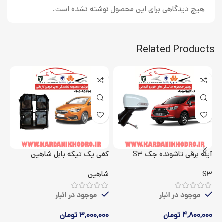
هیچ دیدگاهی برای این محصول نوشته نشده است.
Related Products
آینه برقی تاشونده جک S3
کفی یک تیکه بابل شاهین
اک
S3
شاهین
5
موجود در انبار
موجود در انبار
4,800,000
تومان
3,000,000
تومان
00