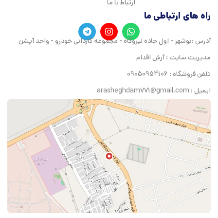
ارتباط با ما
راه های ارتباطی ما
آدرس :بوشهر - اول جاده نیروگاه - مجموعه کاردانی خودرو - واحد آپشن
مدیریت سایت : آرش اقدام
تلفن فروشگاه : 09050954106
ایمیل : arasheghdam771@gmail.com