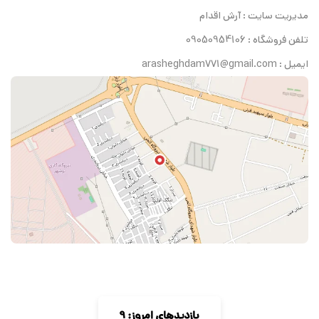
مدیریت سایت : آرش اقدام
تلفن فروشگاه : 09050954106
ایمیل : arasheghdam771@gmail.com
بازدیدهای امروز: 9