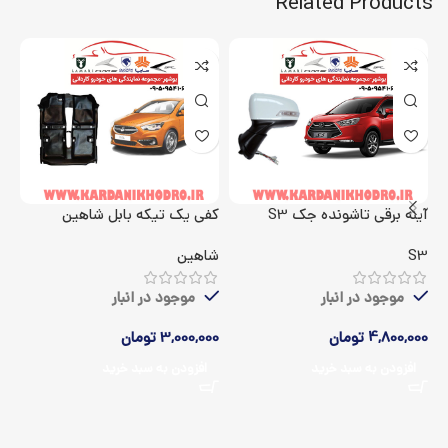
Related Products
آینه برقی تاشونده جک S3
کفی یک تیکه بابل شاهین
اک
S3
شاهین
5
موجود در انبار
موجود در انبار
4,800,000
تومان
3,000,000
تومان
00
افزودن به سبد خرید
افزودن به سبد خرید