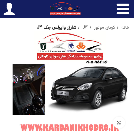
خانه
کرمان موتور
J4
شارژر وایرلس جک J4
بزرگنمایی تصویر