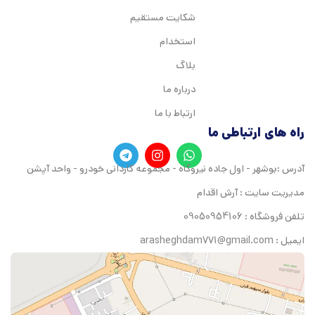
شکایت مستقیم
استخدام
بلاگ
درباره ما
ارتباط با ما
راه های ارتباطی ما
آدرس :بوشهر - اول جاده نیروگاه - مجموعه کاردانی خودرو - واحد آپشن
مدیریت سایت : آرش اقدام
تلفن فروشگاه : 09050954106
ایمیل : arasheghdam771@gmail.com