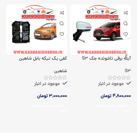
آینه برقی تاشونده جک S3
کفی یک تیکه بابل شاهین
اک
S3
شاهین
5
موجود در انبار
موجود در انبار
4,800,000
تومان
3,000,000
تومان
00
افزودن به سبد خرید
افزودن به سبد خرید