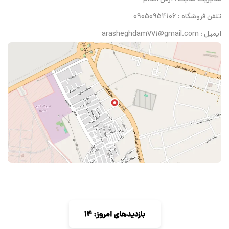
تلفن فروشگاه : 09050954106
ایمیل : arasheghdam771@gmail.com
بازدیدهای امروز: 14