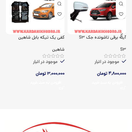
آینه برقی تاشونده جک S3
کفی یک تیکه بابل شاهین
اک
S3
شاهین
5
موجود در انبار
موجود در انبار
4,800,000
تومان
3,000,000
تومان
00
افزودن به سبد خرید
افزودن به سبد خرید