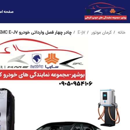
صفحه اص
خانه
کرمان موتور
E-j7
چادر چهار فصل وارداتی خودرو KMC E-J7