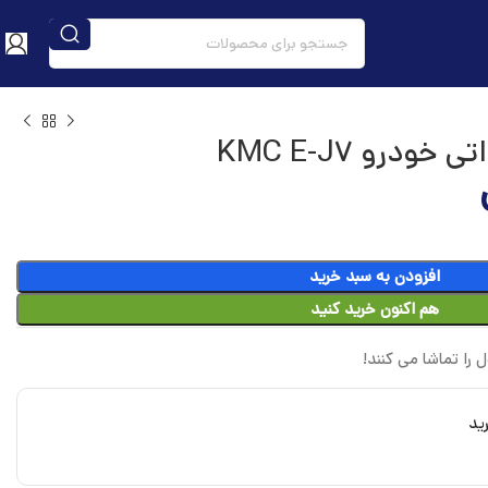
درو KMC E-J7
افزودن به سبد خرید
هم اکنون خرید کنید
 را تماشا می کنند!
ید