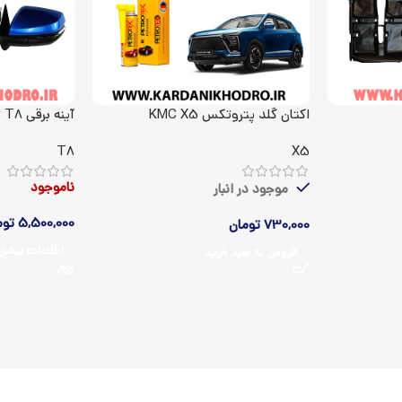
اکتان گلد پتروتکس KMC X5
آینه برقی KMC T8
T8
X5
ناموجود
موجود در انبار
5,500,000
توم
730,000
تومان
اطلاعات بیشتر
افزودن به سبد خرید