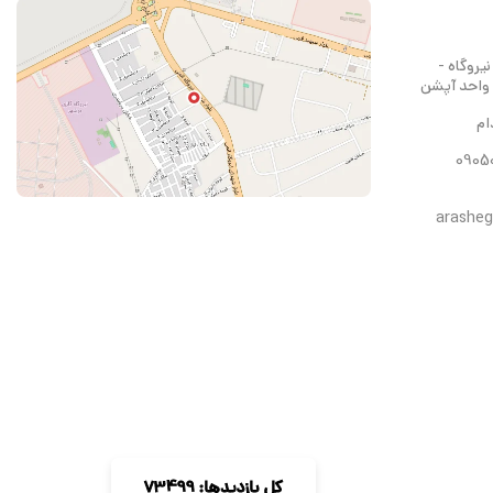
یروگاه -
 واحد آپشن
ام
arashe
کل بازدیدها: 73499