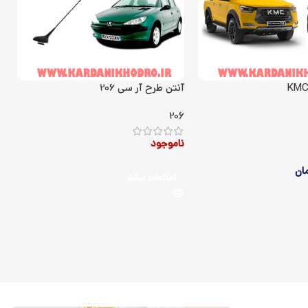
آنتن طرح آر سی 206
آینه 
6
206
ناموجود
ن
ان
اطلاعات بیشتر