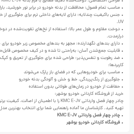
• طراحی اختصاصی: دوخته‌شده دقیقاً مطابق با فرم بدنه KMC E-J7 برای پوشش کامل و بدون افتادگی.
• مناسب تمام فصول: محافظت از بدنه خودرو در برابر نور خورشید، باران
• جنس باکیفیت چندلایه: دارای لایه‌های داخلی نرم برای جلوگیری از
UV.
• دوخت مقاوم و طول عمر بالا: استفاده از نخ‌های تقویت‌شده در دوخت
درازمدت.
• دارای بندهای نگهدارنده: مجهز به بندهای مخصوص زیر خودرو برای جلو
• قابلیت جمع‌شدن آسان: به‌راحتی تا شده و در کیف مخصوص قابل‌حم
• ضد رطوبت و تنفس‌پذیر: طراحی شده برای جلوگیری از تعریق و کپک‌زد
کاربردها:
• مناسب برای خودروهایی که در فضای باز پارک می‌شوند
• جلوگیری از رنگ‌پریدگی، خط و خش و آلودگی بدنه خودرو
• حفاظت از خودرو در زمان‌های طولانی بدون استفاده
خرید از فروشگاه کاردانی خودرو بوشهر:
چادر چهار فصل وارداتی KMC E-J7 را با اطمینان 
تهیه کنید. کارشناسان ما آماده راهنمایی شما برای انتخاب بهترین مدل
•
چادر چهار فصل وارداتی KMC E-J7
•
فروشگاه کاردانی خودرو بوشهر