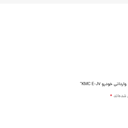
 خودرو KMC E-J7”
*
 شده‌اند