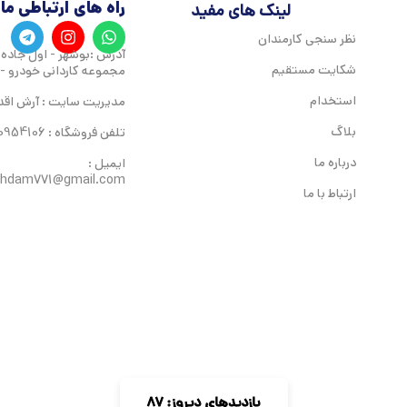
راه های ارتباطی ما
لینک های مفید
نظر سنجی کارمندان
آدرس :بوشهر - اول جاده ن
شکایت مستقیم
مجموعه کاردانی خودرو -
استخدام
مدیریت سایت : آرش اقد
بلاگ
تلفن فروشگاه : 09050954106
درباره ما
ایمیل :
ghdam771@gmail.com
ارتباط با ما
بازدیدهای دیروز: 87