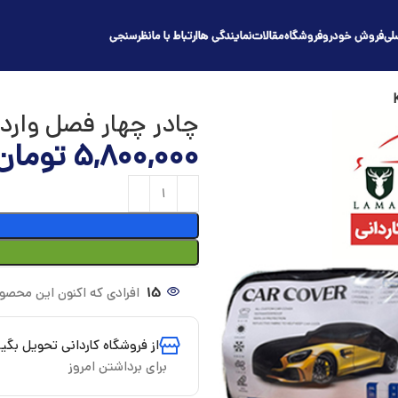
لی
فروش خودرو
فروشگاه
مقالات
نمایندگی ها
ارتباط با ما
نظرسنجی
چادر چهار فصل وارداتی خو
5,800,000
تومان
15
افرادی که اکنون این محصول
از فروشگاه کاردانی تحویل بگیر
برای برداشتن امروز