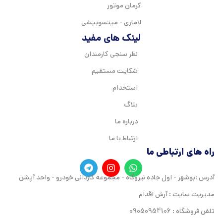
کرمان موتور
لاماری - میتسوبیشی
لینک های مفید
نظر سنجی کارمندان
شکایت مستقیم
استخدام
بلاگ
درباره ما
ارتباط با ما
راه های ارتباطی ما
آدرس :بوشهر - اول جاده نیروگاه - مجموعه کاردانی خودرو - واحد آپشن
مدیریت سایت : آرش اقدام
تلفن فروشگاه : 09050954106