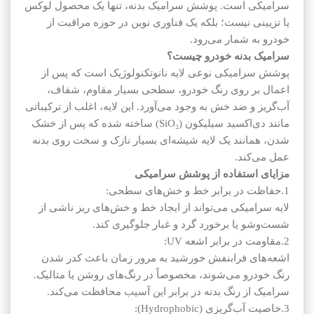
سرامیکی است. پوشش سرامیک بدنه، تنها یک محصول لوکس
یا تزیینی نیست؛ بلکه یک فناوری نوین در حوزه مراقبت از
خودرو به شمار می‌رود.
سرامیک بدنه خودرو چیست؟
پوشش سرامیکی نوعی لایه نانوتکنولوژیک است که پس از
اعمال بر روی رنگ خودرو، سطحی بسیار مقاوم، شفاف،
آب‌گریز و ضد خش به وجود می‌آورد. این لایه، اغلب از ترکیباتی
مانند دی‌اکسید سیلیکون (SiO₂) ساخته شده که پس از خشک
شدن، همانند یک لایه شیشه‌ای بسیار نازک و سخت روی بدنه
عمل می‌کند.
مزایای استفاده از پوشش سرامیکی
1.حفاظت در برابر خط و خش‌های سطحی:
لایه سرامیکی می‌تواند از ایجاد خط و خش‌های ریز ناشی از
شست‌وشو یا برخورد گرد و غبار جلوگیری کند.
2.مقاومت در برابر اشعه UV:
اشعه‌های فرابنفش خورشید به مرور زمان باعث کدر شدن
رنگ خودرو می‌شوند، مخصوصاً در رنگ‌های روشن یا متالیک.
سرامیک از رنگ بدنه در برابر این آسیب محافظت می‌کند.
3.خاصیت آب‌گریزی (Hydrophobic):